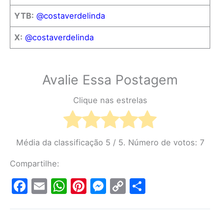
YTB:
@costaverdelinda
X:
@costaverdelinda
Avalie Essa Postagem
Clique nas estrelas
Média da classificação
5
/ 5. Número de votos:
7
Compartilhe:
F
E
W
Pi
M
C
S
a
m
h
nt
e
o
h
c
ai
at
er
s
p
ar