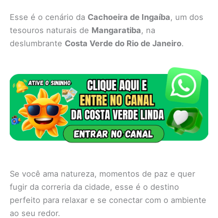
Esse é o cenário da
Cachoeira de Ingaíba
, um dos
tesouros naturais de
Mangaratiba
, na
deslumbrante
Costa Verde do Rio de Janeiro
.
Se você ama natureza, momentos de paz e quer
fugir da correria da cidade, esse é o destino
perfeito para relaxar e se conectar com o ambiente
ao seu redor.