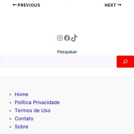
e
l
s
e
s
y
e
PREVIOUS
NEXT
b
A
st
e
Li
o
p
n
n
Instagram
Facebook
TikTok
o
p
g
k
k
er
Pesquisar
Home
Política Privacidade
Termos de Uso
Contato
Sobre