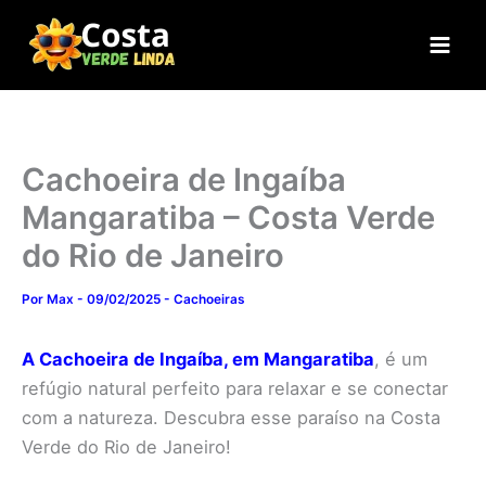
Ir
para
o
conteúdo
Cachoeira de Ingaíba
Mangaratiba – Costa Verde
do Rio de Janeiro
Por
Max
-
09/02/2025
-
Cachoeiras
A Cachoeira de Ingaíba, em Mangaratiba
, é um
refúgio natural perfeito para relaxar e se conectar
com a natureza. Descubra esse paraíso na Costa
Verde do Rio de Janeiro!