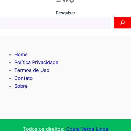
k
er
Pesquisar
Home
Política Privacidade
Termos de Uso
Contato
Sobre
Todos os direitos:
Costa Verde Linda