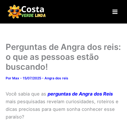
Ir
para
o
conteúdo
Perguntas de Angra dos reis:
o que as pessoas estão
buscando!
Por
Max
-
15/07/2025
-
Angra dos reis
Você sabia que as
perguntas de Angra dos Reis
mais pesquisadas revelam curiosidades, roteiros e
dicas preciosas para quem sonha conhecer esse
paraíso?