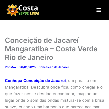
Ir
para
o
conteúdo
Conceição de Jacareí
Mangaratiba – Costa Verde
Rio de Janeiro
Por
Max
-
26/01/2025
-
Conceição de Jacareí
Conheça Conceição de Jacareí
, um paraíso em
Mangaratiba. Descubra onde fica, como chegar e o
que fazer nesse destino encantador, Imagine um
lugar onde o som das ondas mistura-se com a brisa
suave, criando uma harmonia que parece acalmar