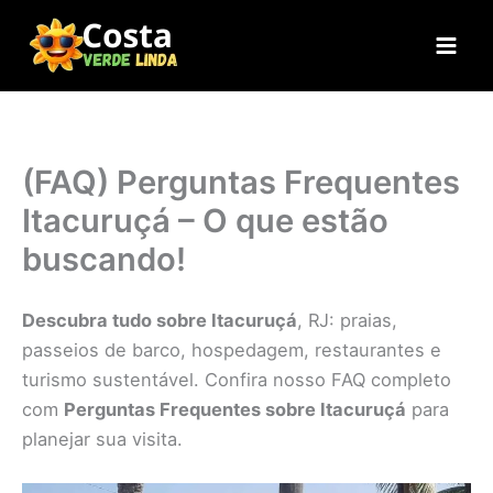
Ir
para
o
conteúdo
(FAQ) Perguntas Frequentes
Itacuruçá – O que estão
buscando!
Descubra tudo sobre Itacuruçá
, RJ: praias,
passeios de barco, hospedagem, restaurantes e
turismo sustentável. Confira nosso FAQ completo
com
Perguntas Frequentes sobre Itacuruçá
para
planejar sua visita.