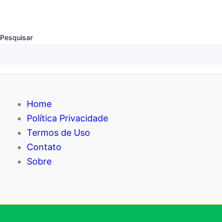
b
A
o
p
o
p
Pesquisar
k
Home
Política Privacidade
Termos de Uso
Contato
Sobre