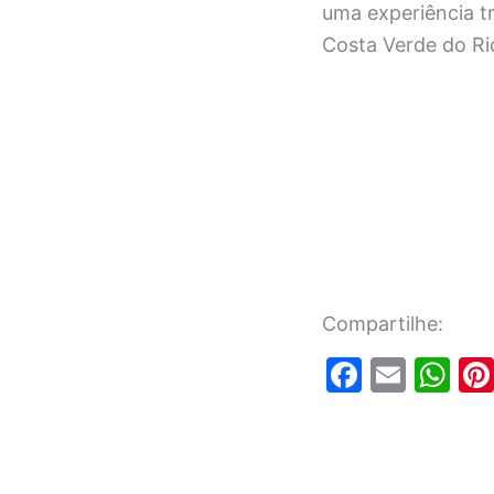
uma experiência t
Costa Verde do Ri
Compartilhe:
F
E
W
a
m
h
c
ai
at
e
l
s