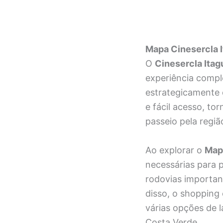
Mapa Cinesercla I
O
Cinesercla Itag
experiência compl
estrategicamente
e fácil acesso, to
passeio pela regiã
Ao explorar o
Mapa
necessárias para p
rodovias importan
disso, o shopping
várias opções de l
Costa Verde.