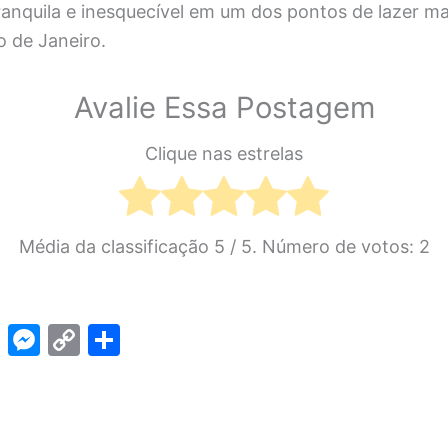
ranquila e inesquecível em um dos pontos de lazer ma
o de Janeiro.
Avalie Essa Postagem
Clique nas estrelas
Média da classificação
5
/ 5. Número de votos:
2
Pi
M
C
S
nt
e
o
h
er
s
p
ar
e
s
y
e