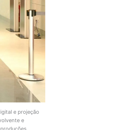
ital e projeção
volvente e
, produções