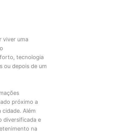
r viver uma
do
forto, tecnologia
es ou depois de um
rmações
tuado próximo a
a cidade. Além
 diversificada e
tretenimento na