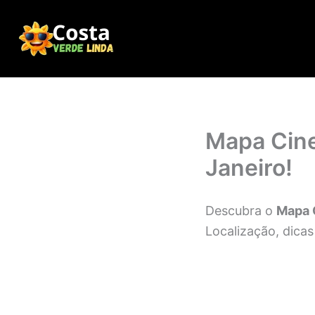
Ir
para
o
conteúdo
Mapa Cine
Janeiro!
Descubra o
Mapa C
Localização, dicas