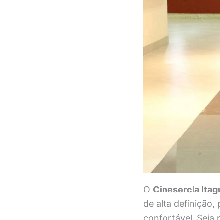
O
Cinesercla Itag
de alta definição
confortável. Seja