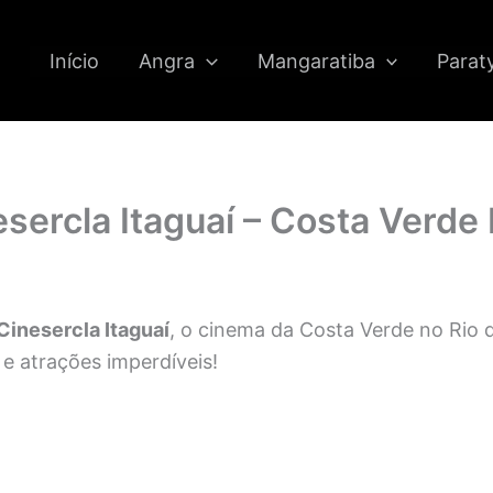
Início
Angra
Mangaratiba
Parat
sercla Itaguaí – Costa Verde 
inesercla Itaguaí
, o cinema da Costa Verde no Rio d
 e atrações imperdíveis!