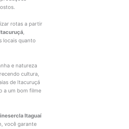
gostos.
zar rotas a partir
Itacuruçá
,
 locais quanto
anha e natureza
ecendo cultura,
aias de Itacuruçá
do a um bom filme
nesercla Itaguaí
m, você garante