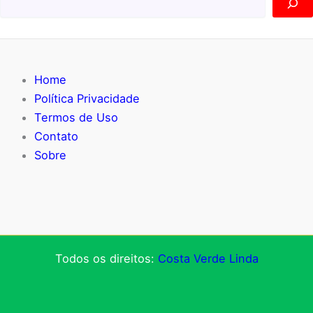
k
er
Home
Política Privacidade
Termos de Uso
Contato
Sobre
Todos os direitos:
Costa Verde Linda