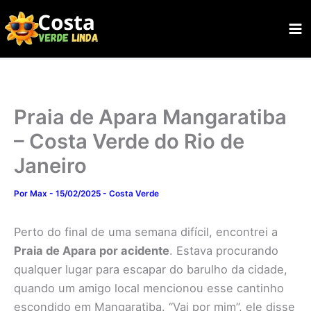
Ir
para
o
conteúdo
Praia de Apara Mangaratiba
– Costa Verde do Rio de
Janeiro
Por
Max
-
15/02/2025
-
Costa Verde
Perto do final de uma semana difícil, encontrei a
Praia de Apara por acidente
. Estava procurando
qualquer lugar para escapar do barulho da cidade,
quando um amigo local mencionou esse cantinho
escondido em Mangaratiba. “Vai por mim”, ele disse