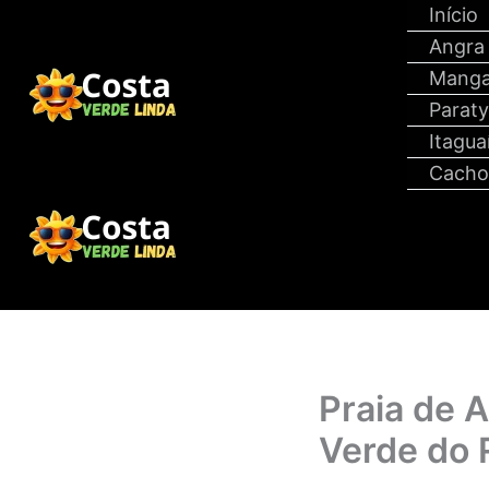
Ir
Início
para
Angra
o
Manga
conteúdo
Parat
Itagua
Cacho
Praia de 
Verde do 