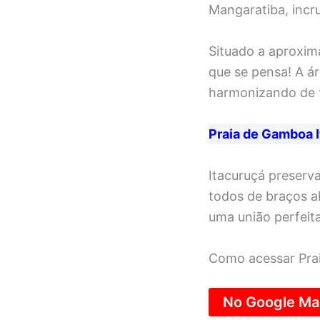
Mangaratiba, incr
Situado a aproxima
que se pensa! A á
harmonizando de f
Praia de Gamboa I
Itacuruçá preserv
todos de braços a
uma união perfeita
Como acessar Prai
No Google M