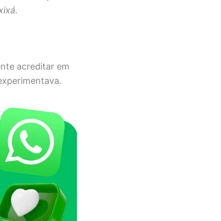
xixá.
nte acreditar em
 experimentava.