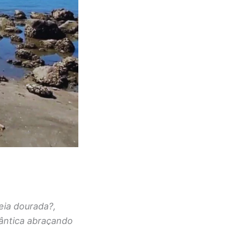
eia dourada?,
lântica abraçando