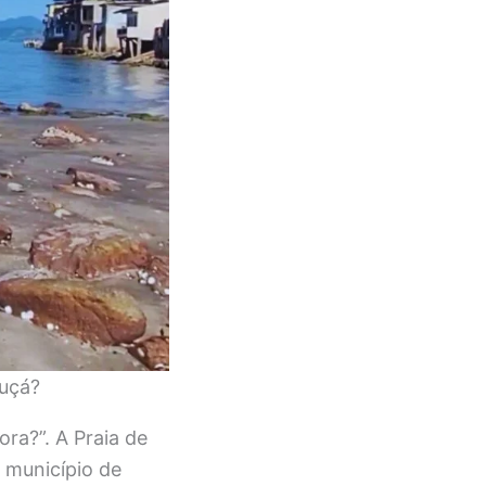
ruçá?
ra?”. A Praia de
 município de