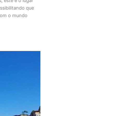
 este é o lugar
ssibilitando que
o com o mundo