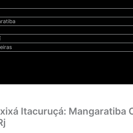
ratiba
y
í
eiras
Axixá Itacuruçá: Mangaratiba 
Rj