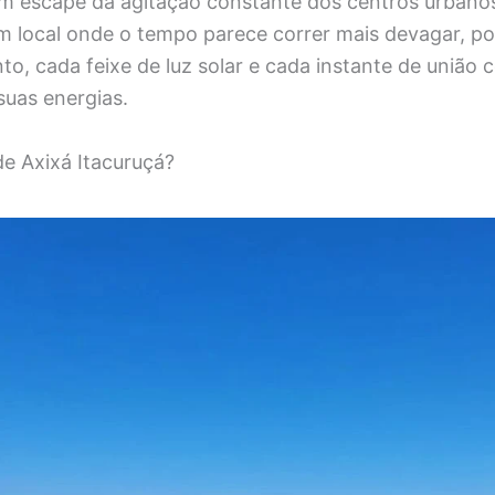
m escape da agitação constante dos centros urbanos,
m local onde o tempo parece correr mais devagar, po
to, cada feixe de luz solar e cada instante de uniã
suas energias.
de Axixá Itacuruçá?