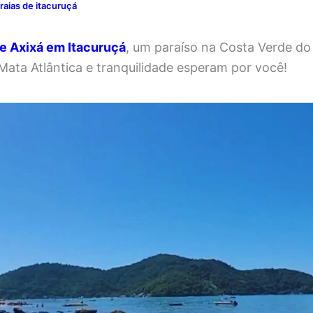
raias de itacuruçá
de Axixá em Itacuruçá
, um paraíso na Costa Verde do 
 Mata Atlântica e tranquilidade esperam por você!