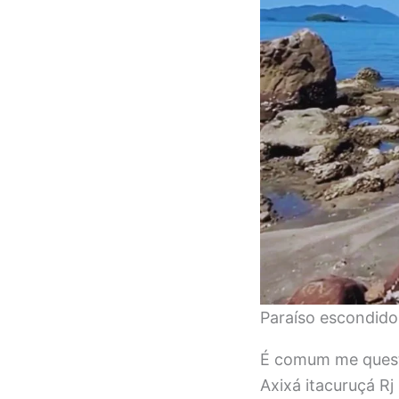
Paraíso escondido!
É comum me questi
Axixá itacuruçá R