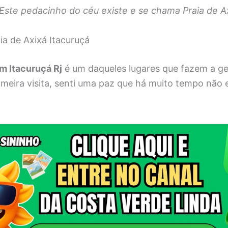
 Este pedacinho do céu existe e se chama Praia de A
a de Axixá Itacuruçá
em Itacuruçá Rj
é um daqueles lugares que fazem a ge
imeira visita, senti uma paz que há muito tempo não