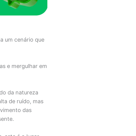
ia um cenário que
mas e mergulhar em
do da natureza
lta de ruído, mas
ovimento das
sente.