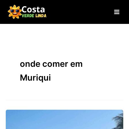
Ir
para
o
conteúdo
onde comer em
Muriqui