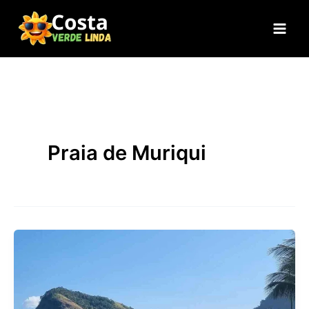
Ir
para
o
conteúdo
Praia de Muriqui