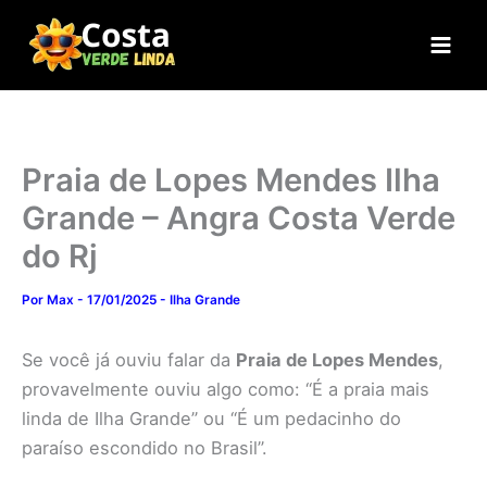
Ir
para
o
conteúdo
Praia de Lopes Mendes Ilha
Grande – Angra Costa Verde
do Rj
Por
Max
-
17/01/2025
-
Ilha Grande
Se você já ouviu falar da
Praia de Lopes Mendes
,
provavelmente ouviu algo como: “É a praia mais
linda de Ilha Grande” ou “É um pedacinho do
paraíso escondido no Brasil”.