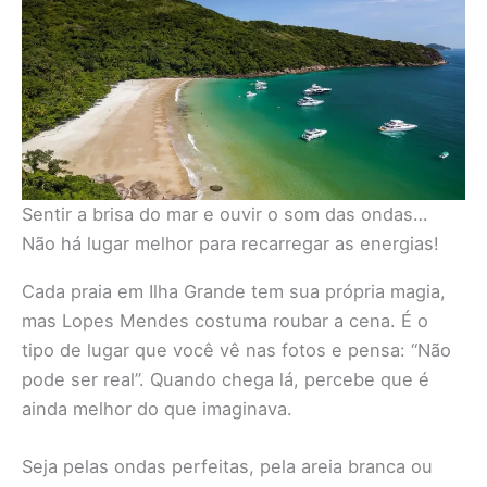
Sentir a brisa do mar e ouvir o som das ondas…
Não há lugar melhor para recarregar as energias!
Cada praia em Ilha Grande tem sua própria magia,
mas Lopes Mendes costuma roubar a cena. É o
tipo de lugar que você vê nas fotos e pensa: “Não
pode ser real”. Quando chega lá, percebe que é
ainda melhor do que imaginava.
Seja pelas ondas perfeitas, pela areia branca ou