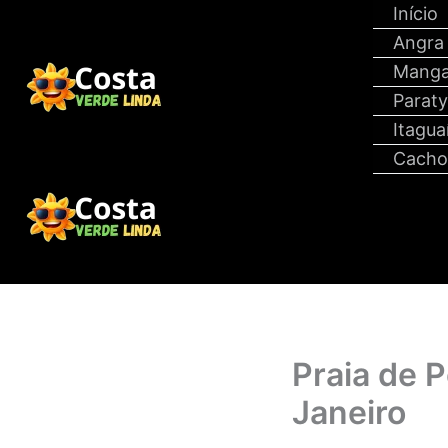
Ir
Início
para
Angra
o
Manga
conteúdo
Parat
Itagua
Cacho
Praia de P
Janeiro