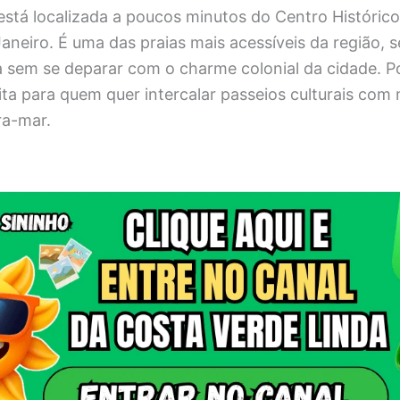
stá localizada a poucos minutos do Centro Histórico
aneiro. É uma das praias mais acessíveis da região,
la sem se deparar com o charme colonial da cidade. P
eita para quem quer intercalar passeios culturais co
ra-mar.