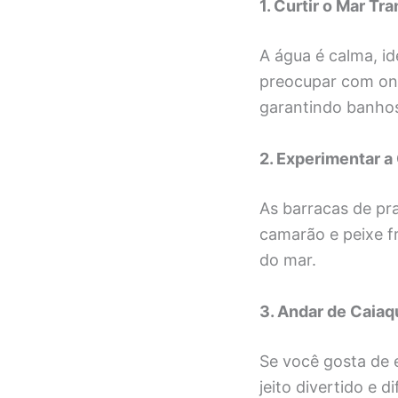
1. Curtir o Mar Tra
A água é calma, id
preocupar com ond
garantindo banhos
2. Experimentar a
As barracas de pr
camarão e peixe f
do mar.
3. Andar de Caia
Se você gosta de 
jeito divertido e d