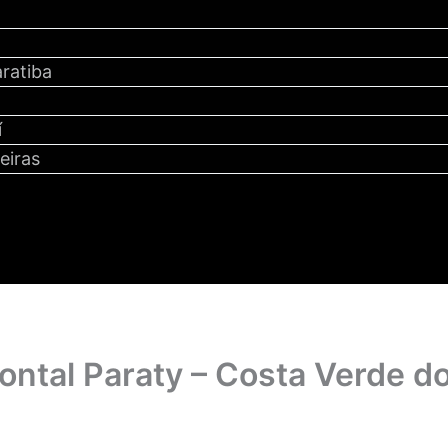
ratiba
y
í
eiras
ontal Paraty – Costa Verde do