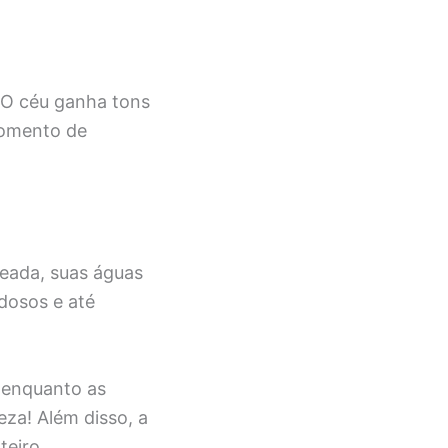
 O céu ganha tons
momento de
eada, suas águas
idosos e até
e enquanto as
za! Além disso, a
teiro