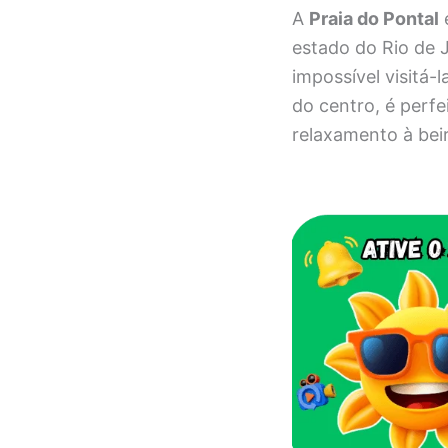
A
Praia do Pontal
e
estado do Rio de J
impossível visitá-
do centro, é perf
relaxamento à bei